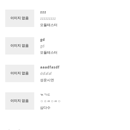
zzz
이미지 없음
zzzzzzzzz
모듈테스터
gd
이미지 없음
gd
모듈테스터
aaadfasdf
이미지 없음
dsfafaf
성운시연
ㄳㄱㄷ
이미지 없음
ㅇㅎㅀㅇㅀㅇ
삼다수