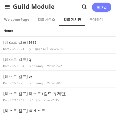
Sketchbook5, 스케치북5
Sketchbook5, 스케치북5
Guild Module
로그인
Welcome Page
길드 사무소
길드 게시판
구매하기
Home
[테스트 길드] test
Date
2022.06.21
By
모듈테스터
Views
2206
[테스트 길드] q
Date
2022.03.04
By
dosxmql
Views
2522
[테스트 길드] w
Date
2022.02.25
By
dosxmql
Views
2016
[테스트 길드] 테스트 (길드 유저만)
Date
2021.12.13
By
리버스
Views
2335
[테스트 길드] ㅌㅔ스트